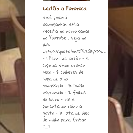
Leitão a Pururuca
Você poderá
acompanhar esta
receita no nosso canal
no Youtube : Veja no
link
https://youtu.be/OPRzQ1p8MwU
– 1 Pernil de leitão – ½
copo de vinho branco
seco – 2 colheres de
sopa de alho
amassado – ½ limão
espremido – 2 folhas
de louro – Sal e
pimenta do reino a
gosto – ½ lata de óleo
de milho para fritar
[…]