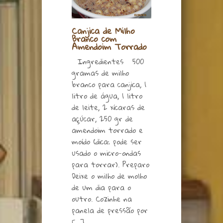
Canjica de Milho
Branco com
Amendoim Torrado
Ingredientes 500
gramas de milho
branco para canjica, 1
litro de água, 1 litro
de leite, 2 xícaras de
açúcar, 250 gr de
amendoim torrado e
moído (dica: pode ser
usado o micro-ondas
para torrar). Preparo
Deixe o milho de molho
de um dia para o
outro. Cozinhe na
panela de pressão por
[…]