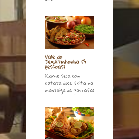
Vale do
Jequitinhonha (3
pessoas)
(Carne seca com
batata doce frita na
manteiga de garrafa)