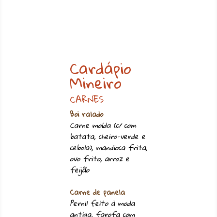
Cardápio
Mineiro
CARNES
Boi ralado
Carne moída (c/ com
batata, cheiro-verde e
cebola), mandioca frita,
ovo frito, arroz e
feijão
Carne de panela
Pernil feito à moda
antiga, farofa com