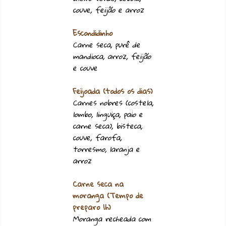
couve, feijão e arroz
Escondidinho
Carne seca, purê de
mandioca, arroz, feijão
e couve
Feijoada (todos os dias)
Carnes nobres (costela,
lombo, linguiça, paio e
carne seca), bisteca,
couve, farofa,
torresmo, laranja e
arroz
Carne seca na
moranga (Tempo de
preparo 1h)
Moranga recheada com