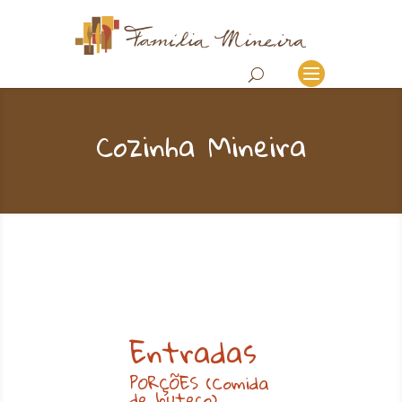
Cozinha Mineira
Entradas
PORÇÕES (Comida
de buteco)