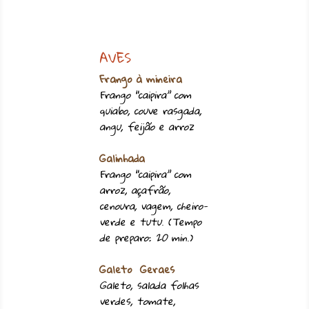
AVES
Frango à mineira
Frango “caipira” com
quiabo, couve rasgada,
angu, feijão e arroz
Galinhada
Frango “caipira” com
arroz, açafrão,
cenoura, vagem, cheiro-
verde e tutu. (Tempo
de preparo: 20 min.)
Galeto Geraes
Galeto, salada folhas
verdes, tomate,