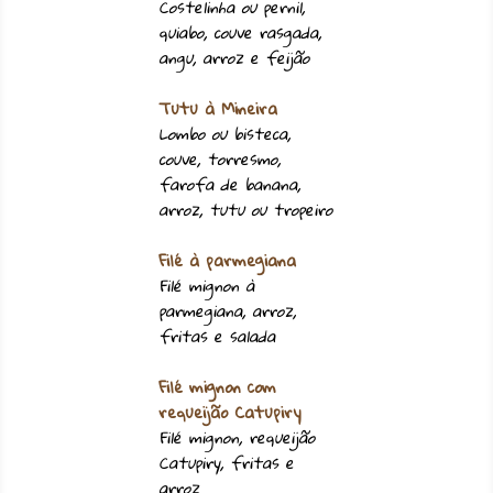
Costelinha ou pernil,
quiabo, couve rasgada,
angu, arroz e feijão
Tutu à Mineira
Lombo ou bisteca,
couve, torresmo,
farofa de banana,
arroz, tutu ou tropeiro
Filé à parmegiana
Filé mignon à
parmegiana, arroz,
fritas e salada
Filé mignon com
requeijão Catupiry
Filé mignon, requeijão
Catupiry, fritas e
arroz