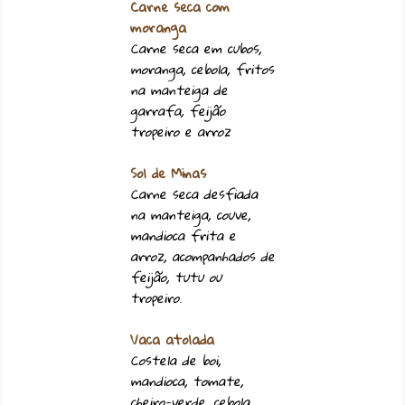
Carne seca com
moranga
Carne seca em cubos,
moranga, cebola, fritos
na manteiga de
garrafa, feijão
tropeiro e arroz
Sol de Minas
Carne seca desfiada
na manteiga, couve,
mandioca frita e
arroz, acompanhados de
feijão, tutu ou
tropeiro.
Vaca atolada
Costela de boi,
mandioca, tomate,
cheiro-verde, cebola,