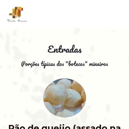
Entradas
Porções típicas dos "botecos" mineiros
Pão de queijo (assado na